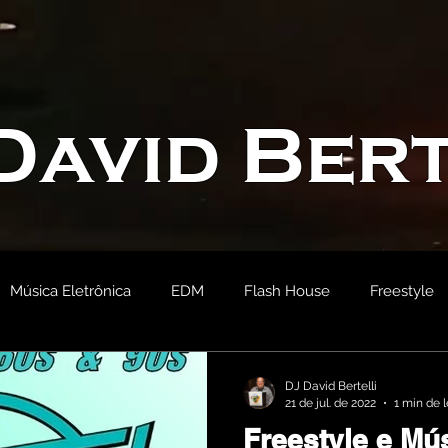
David Bert
Música Eletrônica
EDM
Flash House
Freestyle
2007
Romantics
Smooth Dance 2010
2023
DJ David Bertelli
21 de jul. de 2022
1 min de l
Freestyle e Mú