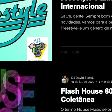
Internacional
Salve, gente! Sempre bom e
novidades. Vamos para a pri
Freestyle) é um gênero de m
DJ David Bertelli
31 de jul. de 2020
1 min de l
Flash House 80
Coletânea
O termo House Music se or