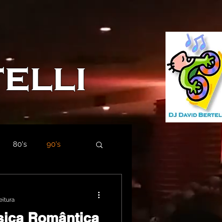
elli
80's
90's
eitura
sica Romântica