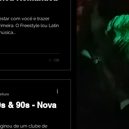
star com você e trazer
meira. O Freestyle (ou Latin
úsica...
eitura
s & 90s - Nova
iginou de um clube de