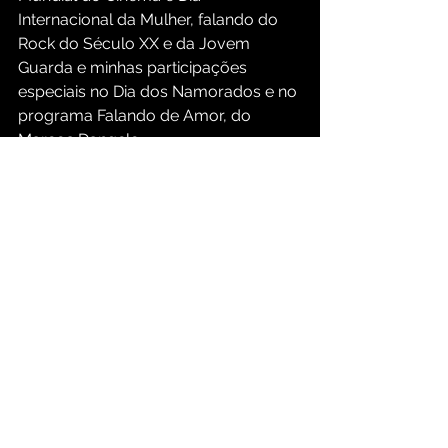
Internacional da Mulher, falando do 
Rock do Século XX e da Jovem 
Guarda e minhas participações 
especiais no Dia dos Namorados e no 
programa Falando de Amor, do 
Marcos Dangelo.
Tá lá na seção Mixes, aba Programas 
Especiai, em 
www.djdavidbertelli.com
Espero que vocês curtam e 
aproveitem muito mais estes 
trabalhos.
Baitabraços! E um excelente 2025 
para todos nós!
DJ David Bertelli