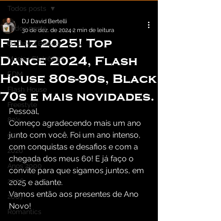
Todos posts
DJ David Bertelli
Todos posts
30 de dez. de 2024
2 min de leitura
Feliz 2025! Top
DJ David Bertelli
Dance 2024, Flash
Música Eletrônica
EDM
House 80s-90s, Black
Flash House
70s e mais novidades.
Freestyle
Pessoal,
80's
Começo agradecendo mais um ano 
junto com você. Foi um ano intenso, 
90's
com conquistas e desafios e com a 
2020
chegada dos meus 60! E já faço o 
Anos 2000
convite para que sigamos juntos, em 
2006
2025 e adiante.
Vamos então aos presentes de Ano 
2007
Novo!
Romantics