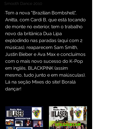
Smooth Dance 2010
2023
Tem a nova "Brazilian Bombshell", 
Anitta, com Cardi B, que está tocando 
de monte no exterior, tem o trabalho 
novo da britânica Dua Lipa 
explodindo nas paradas (aqui com 2 
músicas), reaparecem Sam Smith, 
Justin Bieber e Ava Max e concluímos 
com o mais novo sucesso do K-Pop 
em inglês, BLACKPINK (assim 
mesmo, tudo junto e em maiúsculas).
Lá na seção Mixes do site! Boralá 
dançar!