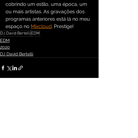
cobrindo um estilo, uma época, um 
ou mais artistas. As gravações dos 
programas anteriores está lá no meu 
espaço no 
Mixcloud
. Prestige!
DJ David Bertelli
EDM
EDM
2020
DJ David Bertelli
Ver tudo
Posts recentes