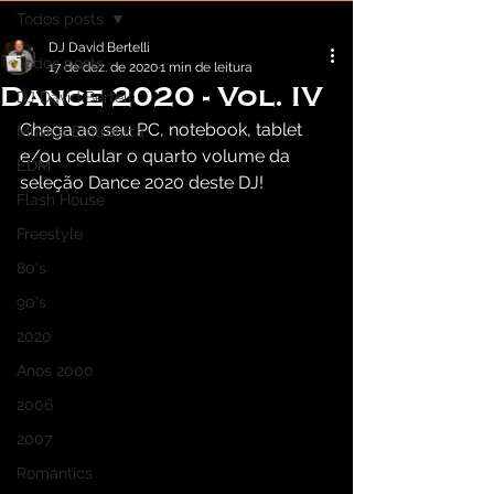
Todos posts
DJ David Bertelli
Todos posts
17 de dez. de 2020
1 min de leitura
Dance 2020 - Vol. IV
DJ David Bertelli
Chega ao seu PC, notebook, tablet 
Música Eletrônica
e/ou celular o quarto volume da 
EDM
seleção Dance 2020 deste DJ!
Flash House
Freestyle
80's
90's
2020
Anos 2000
2006
2007
Romantics